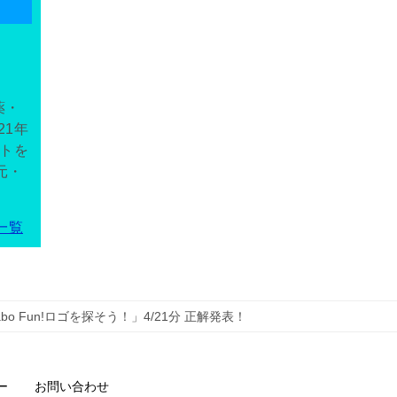
薬・
21年
ントを
元・
一覧
abo Fun!ロゴを探そう！」4/21分 正解発表！
ー
お問い合わせ