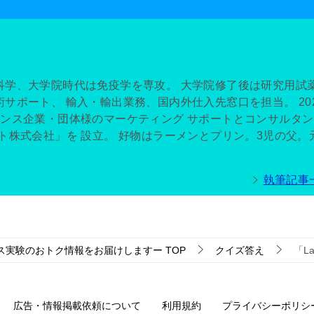
科学、大学院時代は免疫学を専攻。 大学院修了後は研究用試
サポート、 輸入・輸出業務、国内外仕入先窓口を担当。 20
エンス企業・団体様のマーケティング サポートとコンサルタ
ト株式会社」を 設立。 好物はラーメンとプリン。3児の父。
執筆記事
イエンス実験のおトク情報をお届けしますー
TOP
クイズ答え
「L
広告・情報掲載依頼について
利用規約
プライバシーポリシ